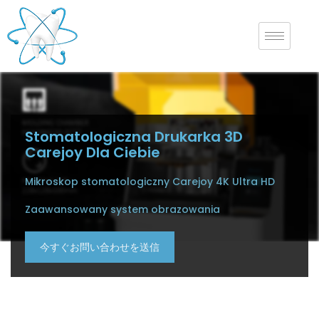
Stomatologiczna Drukarka 3D
Carejoy Dla Ciebie
Mikroskop stomatologiczny Carejoy 4K Ultra HD
Zaawansowany system obrazowania
今すぐお問い合わせを送信