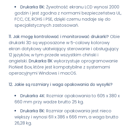
Drukarka 8K:
Żywotność ekranu LCD wynosi 2000
godzin i jest zgodna z normami bezpieczeństwa UL,
FCC, CE, ROHS i PSE, dzięki czemu nadaje się do
specjalistycznych zastosowań.
11. Jak mogę kontrolować i monitorować drukarki?
Obie
drukarki 3D są wyposażone w 5-calowy kolorowy
ekran dotykowy ułatwiający sterowanie i obsługujący
12 języków, w tym przede wszystkim chiński i
angielski.
Drukarka 8K
wykorzystuje oprogramowanie
PioNext Box, które jest kompatybilne z systemami
operacyjnymi Windows i macOS.
12. Jakie są rozmiary i waga opakowania do wysyłki?
Drukarka 4K:
Rozmiar opakowania to 605 x 380 x
660 mm przy wadze brutto 25 kg.
Drukarka 8K:
Rozmiar opakowania jest nieco
większy i wynosi 611 x 386 x 666 mm, a waga brutto
26,28 kg.