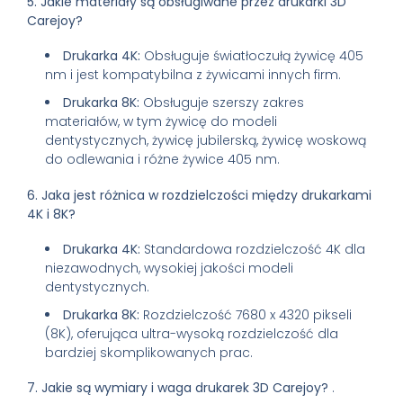
5. Jakie materiały są obsługiwane przez drukarki 3D
Carejoy?
Drukarka 4K:
Obsługuje światłoczułą żywicę 405
nm i jest kompatybilna z żywicami innych firm.
Drukarka 8K:
Obsługuje szerszy zakres
materiałów, w tym żywicę do modeli
dentystycznych, żywicę jubilerską, żywicę woskową
do odlewania i różne żywice 405 nm.
6. Jaka jest różnica w rozdzielczości między drukarkami
4K i 8K?
Drukarka 4K:
Standardowa rozdzielczość 4K dla
niezawodnych, wysokiej jakości modeli
dentystycznych.
Drukarka 8K:
Rozdzielczość 7680 x 4320 pikseli
(8K), oferująca ultra-wysoką rozdzielczość dla
bardziej skomplikowanych prac.
7. Jakie są wymiary i waga drukarek 3D Carejoy?
.