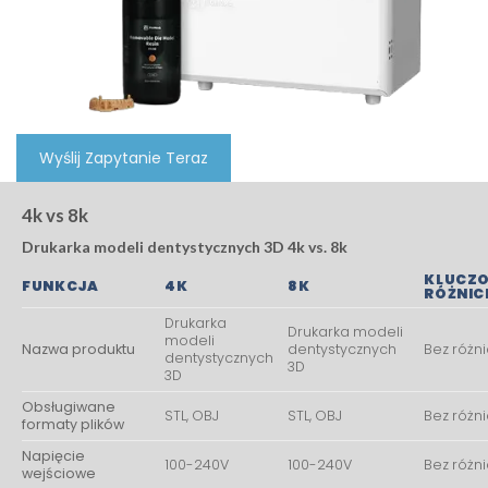
Wyślij Zapytanie Teraz
4k vs 8k
Drukarka modeli dentystycznych 3D 4k vs. 8k
KLUCZ
FUNKCJA
4K
8K
RÓŻNIC
Drukarka
Drukarka modeli
modeli
Nazwa produktu
dentystycznych
Bez różn
dentystycznych
3D
3D
Obsługiwane
STL, OBJ
STL, OBJ
Bez różn
formaty plików
Napięcie
100-240V
100-240V
Bez różn
wejściowe