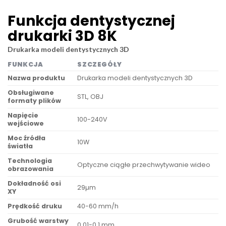
Funkcja dentystycznej
drukarki 3D 8K
Drukarka modeli dentystycznych 3D
FUNKCJA
SZCZEGÓŁY
Nazwa produktu
Drukarka modeli dentystycznych 3D
Obsługiwane
STL, OBJ
formaty plików
Napięcie
100-240V
wejściowe
Moc źródła
10W
światła
Technologia
Optyczne ciągłe przechwytywanie wideo
obrazowania
Dokładność osi
29µm
XY
Prędkość druku
40-60 mm/h
Grubość warstwy
0,01-0,1 mm