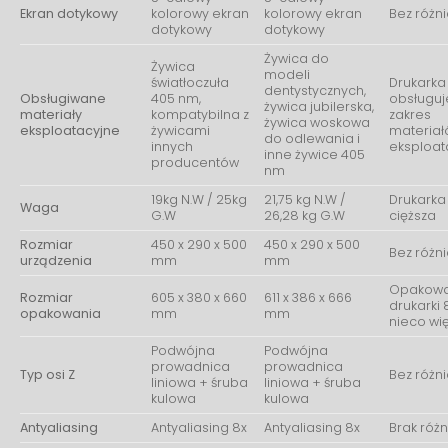
Ekran dotykowy
kolorowy ekran
kolorowy ekran
Bez różn
dotykowy
dotykowy
Żywica do
Żywica
modeli
światłoczuła
Drukarka
dentystycznych,
Obsługiwane
405 nm,
obsługuj
żywica jubilerska,
materiały
kompatybilna z
zakres
żywica woskowa
eksploatacyjne
żywicami
materia
do odlewania i
innych
eksploat
inne żywice 405
producentów
nm
19kg N.W / 25kg
21,75 kg N.W /
Drukarka 
Waga
G.W
26,28 kg G.W
cięższa
Rozmiar
450 x 290 x 500
450 x 290 x 500
Bez różn
urządzenia
mm
mm
Opakowa
Rozmiar
605 x 380 x 660
611 x 386 x 666
drukarki 
opakowania
mm
mm
nieco wi
Podwójna
Podwójna
prowadnica
prowadnica
Typ osi Z
Bez różn
liniowa + śruba
liniowa + śruba
kulowa
kulowa
Antyaliasing
Antyaliasing 8x
Antyaliasing 8x
Brak różn