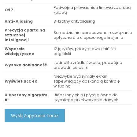
Podwójna prowadnica liniowa ze śrubą
Oś Z
kulową
Anti-Aliasing
8-krotny antyaliasing
Precyzja oparta na
Samodzielnie opracowane rozwiązanie
sztucznej
optyczne dla ulepszonego krojenia
inteligencji
Wsparcie
12 języków, priorytetowo chiński i
wielojęzyczne
angielski
Jednolite źródło światła, podwójne
Wysoka dokładność
prowadnice osi Z
Niezwykle wytrzymały ekran
Wyświetlacz 4K
zapewniający doskonałą kontrolę
wizualną
Ulepszony algorytm
Ulepszony chip i płyta główna do
AI
szybkiego przetwarzania danych
Wyślij Zapytanie Teraz