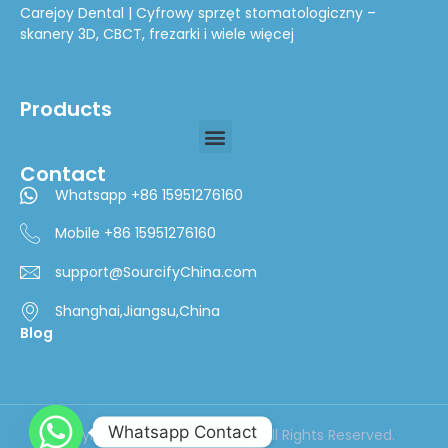
Carejoy Dental | Cyfrowy sprzęt stomatologiczny –
skanery 3D, CBCT, frezarki i wiele więcej
Products
Contact
Stomatologiczna drukarka 3D
Whatsapp +86 15951276160
Mobile +86 15951276160
support@SourcifyChina.com
Shanghai,Jiangsu,China
Blog
Whatsapp Contact
Copyright © 2024 cifsourcing All Rights Reserved.