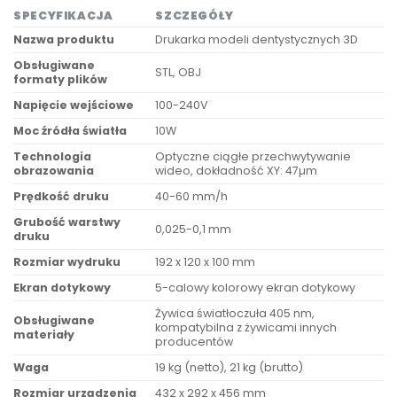
SPECYFIKACJA
SZCZEGÓŁY
Nazwa produktu
Drukarka modeli dentystycznych 3D
Obsługiwane
STL, OBJ
formaty plików
Napięcie wejściowe
100-240V
Moc źródła światła
10W
Technologia
Optyczne ciągłe przechwytywanie
obrazowania
wideo, dokładność XY: 47µm
Prędkość druku
40-60 mm/h
Grubość warstwy
0,025-0,1 mm
druku
Rozmiar wydruku
192 x 120 x 100 mm
Ekran dotykowy
5-calowy kolorowy ekran dotykowy
Żywica światłoczuła 405 nm,
Obsługiwane
kompatybilna z żywicami innych
materiały
producentów
Waga
19 kg (netto), 21 kg (brutto)
Rozmiar urządzenia
432 x 292 x 456 mm