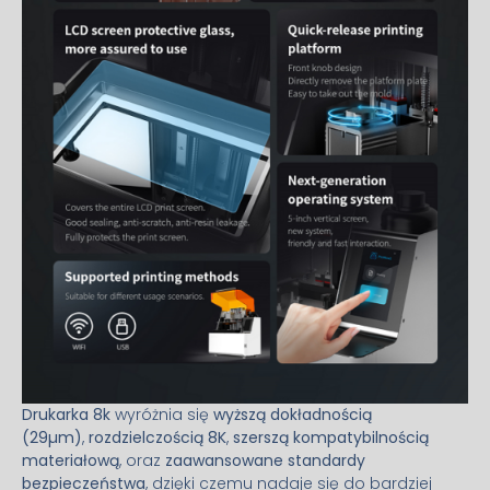
Drukarka 8k
wyróżnia się
wyższą dokładnością
(29µm)
,
rozdzielczością 8K
,
szerszą kompatybilnością
materiałową
, oraz
zaawansowane standardy
bezpieczeństwa
, dzięki czemu nadaje się do bardziej