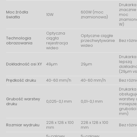
Drukarka
znacznie
Moc źródła
600W (moc
10W
moc
światła
znamionowa)
znamion
W)
Optyczna
Optyczne ciągłe
Technologia
ciągła
przechwytywanie
Bez różn
obrazowania
rejestracja
wideo
wideo
Drukarka
lepszą
Dokładność osi XY
49µm
29µm
dokładn
(29µm vs
Prędkość druku
40-60 mm/h
40-60 mm/h
Bez różn
Drukarka
obsługuj
Grubość warstwy
warstwy 
0,025-0,1 mm
0,01-0,1 mm
druku
mniejsze
grubości 
mm)
228 x 128 x 100
228 x 128 x 100
Rozmiar wydruku
Bez różn
mm
mm
5-calowy
5-calowy