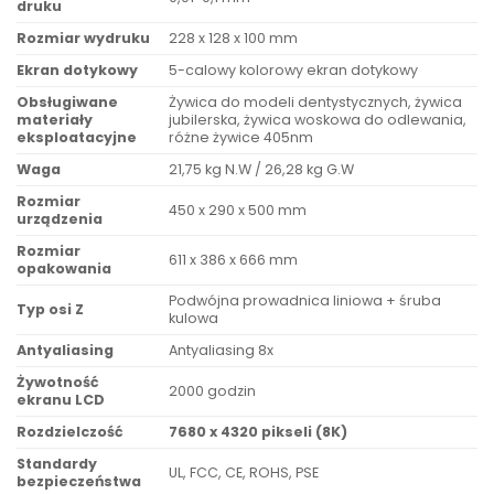
druku
Rozmiar wydruku
228 x 128 x 100 mm
Ekran dotykowy
5-calowy kolorowy ekran dotykowy
Obsługiwane
Żywica do modeli dentystycznych, żywica
materiały
jubilerska, żywica woskowa do odlewania,
eksploatacyjne
różne żywice 405nm
Waga
21,75 kg N.W / 26,28 kg G.W
Rozmiar
450 x 290 x 500 mm
urządzenia
Rozmiar
611 x 386 x 666 mm
opakowania
Podwójna prowadnica liniowa + śruba
Typ osi Z
kulowa
Antyaliasing
Antyaliasing 8x
Żywotność
2000 godzin
ekranu LCD
Rozdzielczość
7680 x 4320 pikseli (8K)
Standardy
UL, FCC, CE, ROHS, PSE
bezpieczeństwa