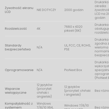
Drukarka
określa
Żywotność ekranu
NIE DOTYCZY
2000 godzin
żywotnoś
LCD
LCD na 2
godzin
Drukarka
7680 x 4320
Rozdzielczość
4K
obsługuj
pikseli (8K)
rozdziel
Drukarka 
zgodna 
Standardy
UL, FCC, CE, ROHS,
N/A
wieloma
bezpieczeństwa
PSE
normam
bezpiec
Drukarka
wykorzys
Oprogramowanie
N/A
PioNext Box
specjaln
oprogra
(PioNext 
12 języków
12 języków
Wsparcie
(priorytet:
(priorytet: chiński
Bez różn
wielojęzyczne
chiński i
i angielski)
angielski)
Kompatybilność z
Windows
Windows 7/8/10
systemem
7/8/10 X64,
Bez różn